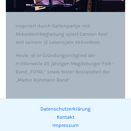
Inspiriert durch Gartenpartys mit
Akkordeonbegleitung spielt Carsten Apel
seit seinem 12 Lebensjahr Akkordeon.
Heute ist er Gründungsmitglied der
mittlerweile 25 jährigen Magdeburger Folk-
Band „FOYAL“ sowie fester Bestandteil der
„Martin Rühmann Band“
Datenschutzerklärung
Kontakt
Impressum