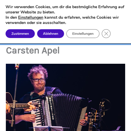
Zum
Wir verwenden Cookies, um dir die bestmögliche Erfahrung auf
Kleinkunst-MD e.V.
Inhalt
unserer Website zu bieten.
In den
Einstellungen
kannst du erfahren, welche Cookies wir
springen
Wir fördern die Kleinkunst in Magdeburg
verwenden oder sie ausschalten.
GDPR Cookie
Zustimmen
Ablehnen
Einstellungen
Carsten Apel