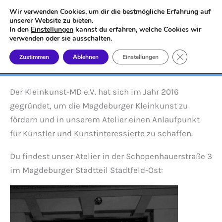
Zum
Wir verwenden Cookies, um dir die bestmögliche Erfahrung auf
Kleinkunst-MD e.V.
Inhalt
unserer Website zu bieten.
In den
Einstellungen
kannst du erfahren, welche Cookies wir
springen
Wir fördern die Kleinkunst in Magdeburg
verwenden oder sie ausschalten.
GDPR Cookie
Zustimmen
Ablehnen
Einstellungen
Der Kleinkunst-MD e.V. hat sich im Jahr 2016
gegründet, um die Magdeburger Kleinkunst zu
fördern und in unserem Atelier einen Anlaufpunkt
für Künstler und Kunstinteressierte zu schaffen.
Du findest unser Atelier in der Schopenhauerstraße 3
im Magdeburger Stadtteil Stadtfeld-Ost: