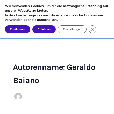
Zum
Wir verwenden Cookies, um dir die bestmögliche Erfahrung auf
Kleinkunst-MD e.V.
Inhalt
unserer Website zu bieten.
In den
Einstellungen
kannst du erfahren, welche Cookies wir
springen
Wir fördern die Kleinkunst in Magdeburg
verwenden oder sie ausschalten.
GDPR Cookie
Zustimmen
Ablehnen
Einstellungen
Autorenname: Geraldo
Baiano